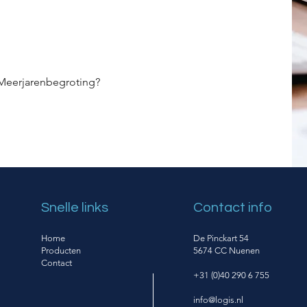
 Meerjarenbegroting?
Snelle links
Contact info
Home
De Pinckart 54
Producten
5674 CC Nuenen
Contact
+31 (0)40 290 6 755
info@logis.nl