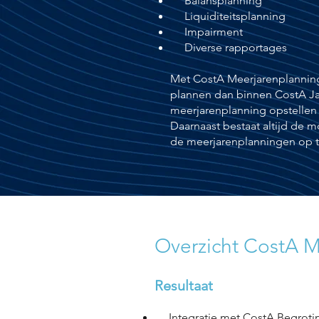
Balansplanning
Liquiditeitsplanning
Impairment
Diverse rapportages​
Met CostA Meerjarenplann
plannen dan binnen CostA 
meerjarenplanning opstellen
Daarnaast bestaat altijd de 
de meerjarenplanningen op te
Overzicht CostA 
Resultaat
Integratie met CostA Begroti