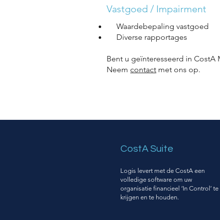
Vastgoed / Impairment
Waardebepaling vastgoed
Diverse rapportages
Bent u geïnteresseerd in CostA
Neem
contact
met ons op.
CostA Suite
Logis levert met de CostA een
volledige software om uw
organisatie financieel ‘In Control’ te
krijgen en te houden.