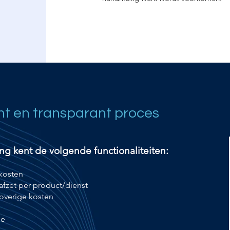
nt en transparant proces
g kent de volgende functionaliteiten:
kosten
fzet per product/dienst
verige kosten
ie