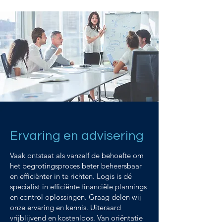
Ervaring en advisering
Vaak ontstaat als vanzelf de behoefte om
het begrotingsproces beter beheersbaar
en efficiënter in te richten. Logis is dé
specialist in efficiënte financiële plannings
en control oplossingen. Graag delen wij
onze ervaring en kennis. Uiteraard
vrijblijvend en kostenloos. Van oriëntatie