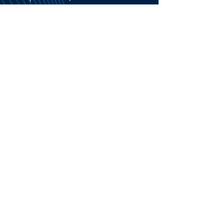
uitgebreide live-demo; vraag
en antwoord toegespitst op
uw situatie
3.
Advies en transparante offerte
als input voor beslissing
Ervaar de praktijk door
bijvoorbeeld een referentie
bezoek