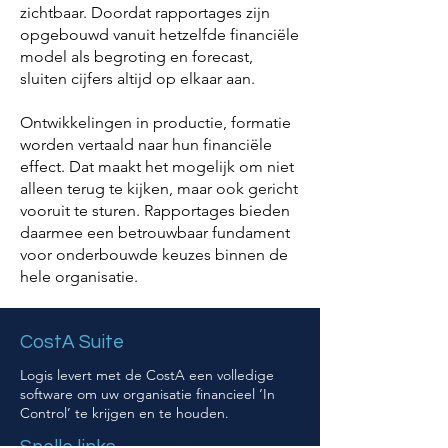
zichtbaar. Doordat rapportages zijn
opgebouwd vanuit hetzelfde financiële
model als begroting en forecast,
sluiten cijfers altijd op elkaar aan.
Ontwikkelingen in productie, formatie
worden vertaald naar hun financiële
effect. Dat maakt het mogelijk om niet
alleen terug te kijken, maar ook gericht
vooruit te sturen. Rapportages bieden
daarmee een betrouwbaar fundament
voor onderbouwde keuzes binnen de
hele organisatie.
CostA Suite
Logis levert met de CostA een volledige
software om uw organisatie financieel ‘In
Control’ te krijgen en te houden.
Snelle links