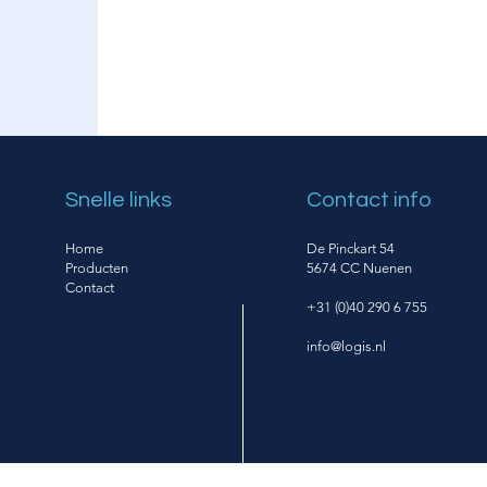
hele organisatie.
Snelle links
Contact info
Home
De Pinckart 54
Producten
5674 CC Nuenen
Contact
+31 (0)40 290 6 755
info@logis.nl